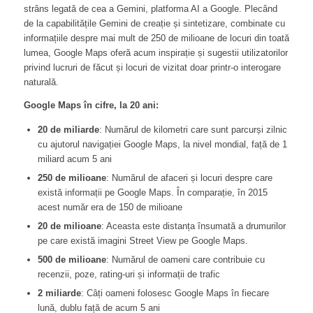
strâns legată de cea a Gemini, platforma AI a Google. Plecând
de la capabilitățile Gemini de creație și sintetizare, combinate cu
informațiile despre mai mult de 250 de milioane de locuri din toată
lumea, Google Maps oferă acum inspirație și sugestii utilizatorilor
privind lucruri de făcut și locuri de vizitat doar printr-o interogare
naturală.
Google Maps în cifre, la 20 ani:
20 de miliarde
: Numărul de kilometri care sunt parcurși zilnic
cu ajutorul navigației Google Maps, la nivel mondial, față de 1
miliard acum 5 ani
250 de milioane
: Numărul de afaceri și locuri despre care
există informații pe Google Maps. În comparație, în 2015
acest număr era de 150 de milioane
20 de milioane
: Aceasta este distanța însumată a drumurilor
pe care există imagini Street View pe Google Maps.
500 de milioane
: Numărul de oameni care contribuie cu
recenzii, poze, rating-uri și informații de trafic
2 miliarde
: Câți oameni folosesc Google Maps în fiecare
lună, dublu față de acum 5 ani