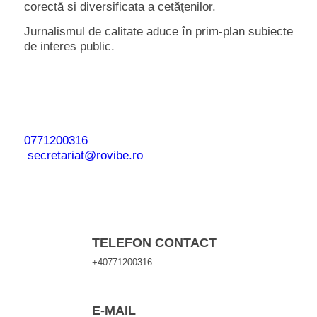
corectă si diversificata a cetăţenilor.
Jurnalismul de calitate aduce în prim-plan subiecte
de interes public.
Ai o informaţie sau imagini care pot deveni o
ştire?
Trimite-ne mesajele tale pe WhatsApp / Telefon:
0771200316
sau la adresa de email
secretariat@rovibe.ro
Datele tale personale rămân confidenţiale!
TELEFON CONTACT
+40771200316
E-MAIL