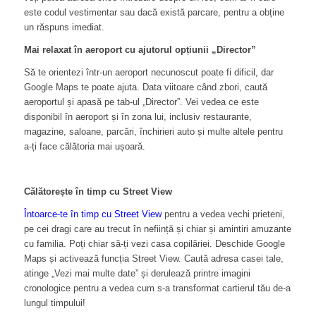
este codul vestimentar sau dacă există parcare, pentru a obține
un răspuns imediat.
Mai relaxat în aeroport cu ajutorul opțiunii „Director”
Să te orientezi într-un aeroport necunoscut poate fi dificil, dar
Google Maps te poate ajuta. Data viitoare când zbori, caută
aeroportul și apasă pe tab-ul „Director”. Vei vedea ce este
disponibil în aeroport și în zona lui, inclusiv restaurante,
magazine, saloane, parcări, închirieri auto și multe altele pentru
a-ți face călătoria mai ușoară.
Călătorește în timp cu Street View
Întoarce-te în timp cu Street View
pentru a vedea vechi prieteni,
pe cei dragi care au trecut în neființă și chiar și amintiri amuzante
cu familia. Poți chiar să-ți vezi casa copilăriei. Deschide Google
Maps și activează funcția Street View. Caută adresa casei tale,
atinge „Vezi mai multe date” și derulează printre imagini
cronologice pentru a vedea cum s-a transformat cartierul tău de-a
lungul timpului!