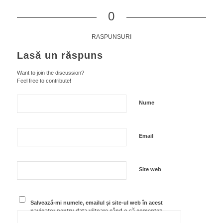
0
RASPUNSURI
Lasă un răspuns
Want to join the discussion?
Feel free to contribute!
Nume
Email
Site web
Salvează-mi numele, emailul și site-ul web în acest
navigator pentru data viitoare când o să comentez.