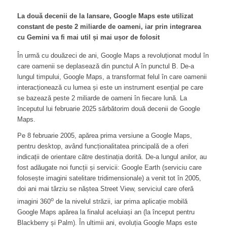
La două decenii de la lansare, Google Maps este utilizat
constant de peste 2 miliarde de oameni, iar prin integrarea
cu Gemini va fi mai util și mai ușor de folosit
În urmă cu douăzeci de ani, Google Maps a revoluționat modul în
care oamenii se deplasează din punctul A în punctul B. De-a
lungul timpului, Google Maps, a transformat felul în care oamenii
interacționează cu lumea și este un instrument esențial pe care
se bazează peste 2 miliarde de oameni în fiecare lună. La
începutul lui februarie 2025 sărbătorim două decenii de Google
Maps.
Pe 8 februarie 2005, apărea prima versiune a Google Maps,
pentru desktop, având funcționalitatea principală de a oferi
indicații de orientare către destinația dorită. De-a lungul anilor, au
fost adăugate noi funcții și servicii: Google Earth (serviciu care
folosește imagini satelitare tridimensionale) a venit tot în 2005,
doi ani mai târziu se năștea Street View, serviciul care oferă
o
imagini 360
de la nivelul străzii, iar prima aplicație mobilă
Google Maps apărea la finalul aceluiași an (la început pentru
Blackberry și Palm). În ultimii ani, evoluția Google Maps este