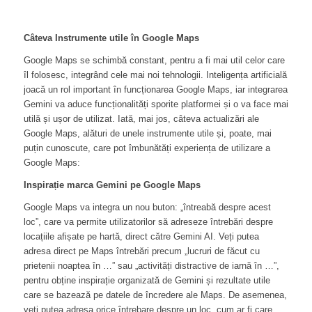
Câteva Instrumente utile în Google Maps
Google Maps se schimbă constant, pentru a fi mai util celor care
îl folosesc, integrând cele mai noi tehnologii. Inteligența artificială
joacă un rol important în funcționarea Google Maps, iar integrarea
Gemini va aduce funcționalități sporite platformei și o va face mai
utilă și ușor de utilizat. Iată, mai jos, câteva actualizări ale
Google Maps, alături de unele instrumente utile și, poate, mai
puțin cunoscute, care pot îmbunătăți experiența de utilizare a
Google Maps:
Inspirație marca Gemini pe Google Maps
Google Maps va integra un nou buton: „întreabă despre acest
loc”, care va permite utilizatorilor să adreseze întrebări despre
locațiile afișate pe hartă, direct către Gemini AI. Veți putea
adresa direct pe Maps întrebări precum „lucruri de făcut cu
prietenii noaptea în …” sau „activități distractive de iarnă în …”,
pentru obține inspirație organizată de Gemini și rezultate utile
care se bazează pe datele de încredere ale Maps. De asemenea,
veți putea adresa orice întrebare despre un loc, cum ar fi care