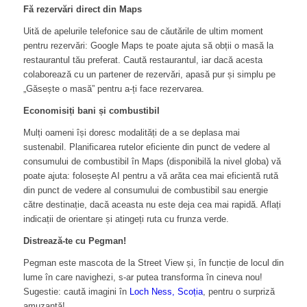
Fă rezervări direct din Maps
Uită de apelurile telefonice sau de căutările de ultim moment
pentru rezervări: Google Maps te poate ajuta să obții o masă la
restaurantul tău preferat. Caută restaurantul, iar dacă acesta
colaborează cu un partener de rezervări, apasă pur și simplu pe
„Găsește o masă” pentru a-ți face rezervarea.
Economisiți bani și combustibil
Mulți oameni își doresc modalități de a se deplasa mai
sustenabil. Planificarea rutelor eficiente din punct de vedere al
consumului de combustibil în Maps (disponibilă la nivel globa) vă
poate ajuta: folosește AI pentru a vă arăta cea mai eficientă rută
din punct de vedere al consumului de combustibil sau energie
către destinație, dacă aceasta nu este deja cea mai rapidă. Aflați
indicații de orientare și atingeți ruta cu frunza verde.
Distrează-te cu Pegman!
Pegman este mascota de la Street View și, în funcție de locul din
lume în care navighezi, s-ar putea transforma în cineva nou!
Sugestie: caută imagini în
Loch Ness, Scoția
, pentru o surpriză
amuzantă!