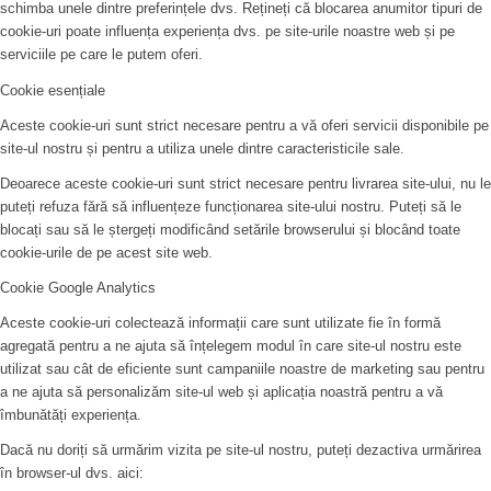
schimba unele dintre preferințele dvs. Rețineți că blocarea anumitor tipuri de
cookie-uri poate influența experiența dvs. pe site-urile noastre web și pe
serviciile pe care le putem oferi.
Cookie esențiale
Aceste cookie-uri sunt strict necesare pentru a vă oferi servicii disponibile pe
site-ul nostru și pentru a utiliza unele dintre caracteristicile sale.
Deoarece aceste cookie-uri sunt strict necesare pentru livrarea site-ului, nu le
puteți refuza fără să influențeze funcționarea site-ului nostru. Puteți să le
blocați sau să le ștergeți modificând setările browserului și blocând toate
cookie-urile de pe acest site web.
Cookie Google Analytics
Aceste cookie-uri colectează informații care sunt utilizate fie în formă
agregată pentru a ne ajuta să înțelegem modul în care site-ul nostru este
utilizat sau cât de eficiente sunt campaniile noastre de marketing sau pentru
a ne ajuta să personalizăm site-ul web și aplicația noastră pentru a vă
îmbunătăți experiența.
Dacă nu doriți să urmărim vizita pe site-ul nostru, puteți dezactiva urmărirea
în browser-ul dvs. aici: