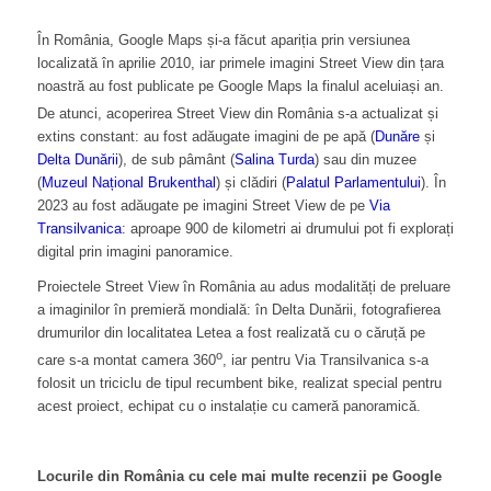
În România, Google Maps și-a făcut apariția prin versiunea
localizată în aprilie 2010, iar primele imagini Street View din țara
noastră au fost
publicate pe Google Maps la finalul aceluiași an.
De atunci, acoperirea Street View din România s-a actualizat și
extins constant: au fost adăugate imagini de pe apă (
Dunăre
și
Delta Dunării
), de sub pâmânt (
Salina Turda
) sau din muzee
(
Muzeul Național Brukenthal
) și clădiri (
Palatul Parlamentului
). În
2023 au fost adăugate pe imagini Street View de pe
Via
Transilvanica
: aproape 900 de kilometri ai drumului pot fi explorați
digital prin imagini panoramice.
Proiectele Street View în România au adus modalități de preluare
a imaginilor în premieră mondială: în Delta Dunării, fotografierea
drumurilor din localitatea Letea a fost realizată cu o căruță pe
o
care s-a montat camera 360
, iar pentru Via Transilvanica s-a
folosit un triciclu de tipul recumbent bike, realizat special pentru
acest proiect, echipat cu o instalație cu cameră panoramică.
Locurile din România cu cele mai multe recenzii pe Google