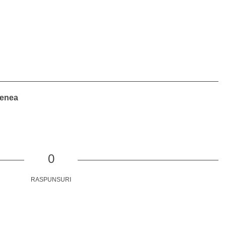
menea
0
RASPUNSURI