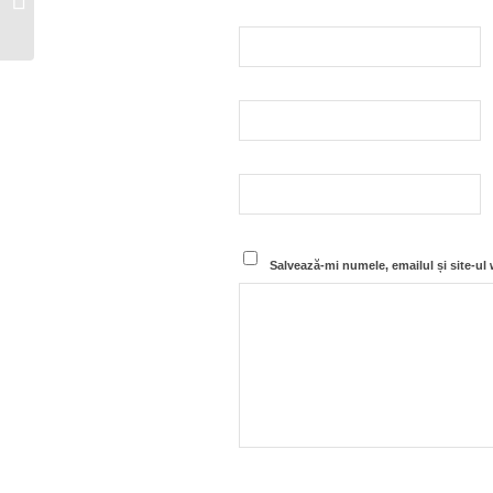
pregatesc în plină vara
Salvează-mi numele, emailul și site-ul