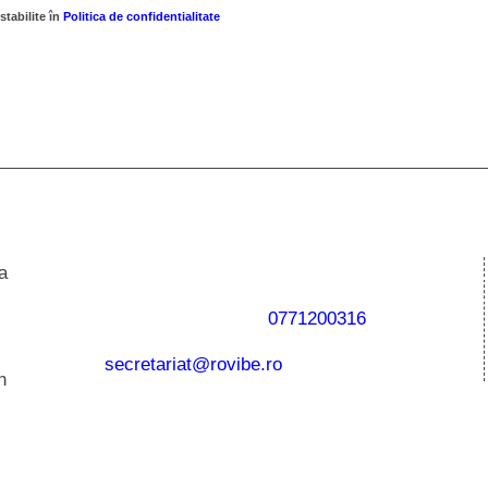
stabilite în
Politica de confidentialitate
Ai o informaţie sau imagini care
a
pot deveni o ştire?
Trimite-ne mesajele tale pe
WhatsApp / Telefon:
0771200316
sau la adresa de email
secretariat@rovibe.ro
n
Datele tale personale rămân
confidenţiale!