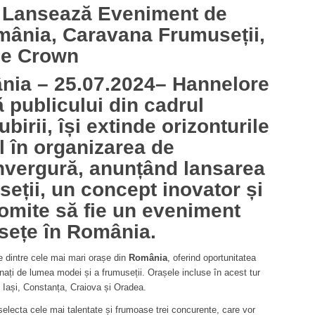
h Lansează Eveniment de
mânia
, Caravana Frumuseții,
he Crown
nia
– 25.07.2024– Hannelore
 publicului din cadrul
ubirii, își extinde orizonturile
ul în organizarea de
nvergură, anunțând lansarea
eții, un concept inovator și
romite să fie un eveniment
sețe în România.
e dintre cele mai mari orașe din
România
, oferind oportunitatea
onați de lumea modei și a frumuseții. Orașele incluse în acest tur
 Iași, Constanța, Craiova și Oradea.
 selecta cele mai talentate și frumoase trei concurente, care vor