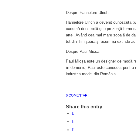
Despre Hannelore Ulrich
Hannelore Ulrich a devenit cunoscută publ
carismă deosebită și o prezență fermecă
artei, Având cea mai mare școală de dan
tot din Timișoara și acum își extinde ac
Despre Paul Micșa
Paul Micșa este un designer de modă re
în domeniu, Paul este cunoscut pentru cr
industria modei din România.
0 COMENTARII
Share this entry