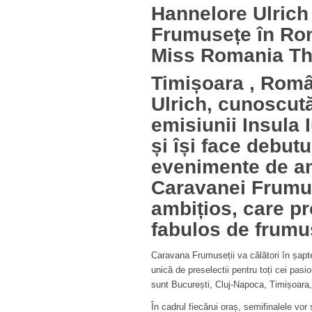
Hannelore Ulric
Frumusețe în
Ro
Miss Romania T
Timișoara ,
Româ
Ulrich, cunoscută
emisiunii Insula I
și își face debut
evenimente de a
Caravanei Frumus
ambițios, care p
fabulos de frumu
Caravana Frumuseții va călători în șapt
unică de preselectii pentru toți cei pasi
sunt București, Cluj-Napoca, Timișoara,
În cadrul fiecărui oraș, semifinalele vor