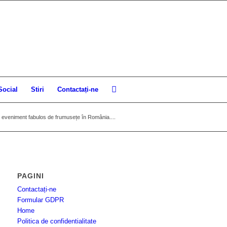
Social
Stiri
Contactați-ne
veniment fabulos de frumusețe în România....
PAGINI
Contactați-ne
Formular GDPR
Home
Politica de confidentialitate