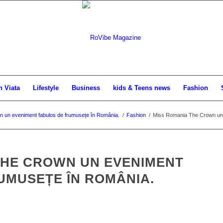
n Viata
Lifestyle
Business
kids & Teens news
Fashion
 un eveniment fabulos de frumusețe în România.
/
Fashion
/
Miss Romania The Crown un e
THE CROWN UN EVENIMENT
UMUSEȚE ÎN ROMÂNIA.