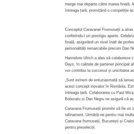
merge mai departe către marea finală. A
întreaga țară, promițând o competiție a
Conceptul Caravanei Frumuseții a atras 
conferindu-i un prestigiu aparte. Celebru
finală, asigurând un nivel înalt de profesi
personalități remarcabile precum Dan Neg
Hannelore Ulrich a ales să colaboreze c
Days, în calitate de partener principal a
vor contribui la succesul și unicitatea 
„Sunt extrem de entuziasmată să lanse
acest concept inovator în România. Este
întreaga țară. Colaborarea cu Paul Micș
Botezatu și Dan Negru ne asigură că ace
Caravana Frumuseții promite să fie un 
rafinament. Urmăriți-ne pentru mai multe
Caravana frumuseții, București și Craiova
pentru preselecții.