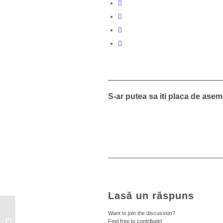
S-ar putea sa iti placa de ase
Lasă un răspuns
Want to join the discussion?
Vacanțele de iarnă se
Feel free to contribute!