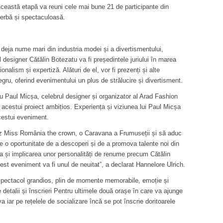
ceastă etapă va reuni cele mai bune 21 de participante din
cerbă și spectaculoasă.
deja nume mari din industria modei și a divertismentului,
l designer Cătălin Botezatu va fi președintele juriului în marea
onalism și expertiză. Alături de el, vor fi prezenți și alte
ru, oferind evenimentului un plus de strălucire și divertisment.
u Paul Micșa, celebrul designer și organizator al Arad Fashion
l acestui proiect ambițios. Experiența și viziunea lui Paul Micșa
acestui eveniment.
z Miss România the crown, o Caravana a Frumuseții și să aduc
 o oportunitate de a descoperi și de a promova talente noi din
a și implicarea unor personalități de renume precum Cătălin
st eveniment va fi unul de neuitat”, a declarat Hannelore Ulrich.
spectacol grandios, plin de momente memorabile, emoție și
 detalii și înscrieri Pentru ultimele două orașe în care va ajunge
 iar pe rețelele de socializare încă se pot înscrie doritoarele