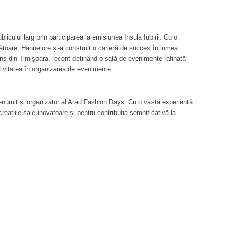
icului larg prin participarea la emisiunea Insula Iubirii. Cu o
toare, Hannelore și-a construit o carieră de succes în lumea
s din Timișoara, recent deținând o sală de evenimente rafinată
tivitatea în organizarea de evenimente.
numit și organizator al Arad Fashion Days. Cu o vastă experiență
eațiile sale inovatoare și pentru contribuția semnificativă la