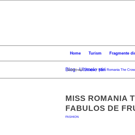
Home
Turism
Fragmente di
Blog - Ultimele știri
Sunteți aici:
Acasa
/
Miss Romania The Crown
MISS ROMANIA 
FABULOS DE FR
FASHION