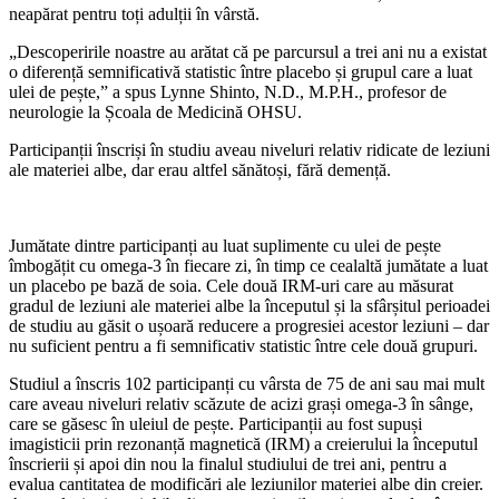
neapărat pentru toți adulții în vârstă.
„Descoperirile noastre au arătat că pe parcursul a trei ani nu a existat
o diferență semnificativă statistic între placebo și grupul care a luat
ulei de pește,” a spus Lynne Shinto, N.D., M.P.H., profesor de
neurologie la Școala de Medicină OHSU.
Participanții înscriși în studiu aveau niveluri relativ ridicate de leziuni
ale materiei albe, dar erau altfel sănătoși, fără demență.
Jumătate dintre participanți au luat suplimente cu ulei de pește
îmbogățit cu omega-3 în fiecare zi, în timp ce cealaltă jumătate a luat
un placebo pe bază de soia. Cele două IRM-uri care au măsurat
gradul de leziuni ale materiei albe la începutul și la sfârșitul perioadei
de studiu au găsit o ușoară reducere a progresiei acestor leziuni – dar
nu suficient pentru a fi semnificativ statistic între cele două grupuri.
Studiul a înscris 102 participanți cu vârsta de 75 de ani sau mai mult
care aveau niveluri relativ scăzute de acizi grași omega-3 în sânge,
care se găsesc în uleiul de pește. Participanții au fost supuși
imagisticii prin rezonanță magnetică (IRM) a creierului la începutul
înscrierii și apoi din nou la finalul studiului de trei ani, pentru a
evalua cantitatea de modificări ale leziunilor materiei albe din creier.