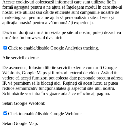
Aceste cookie-uri colectează informații care sunt utilizate fie în
formă agregată pentru a ne ajuta să înțelegem modul în care site-ul
nostru este utilizat sau cât de eficiente sunt campaniile noastre de
marketing sau pentru a ne ajuta să personalizăm site-ul web și
aplicația noastră pentru a vă îmbunătăți experiența.
Dacă nu doriți să urmărim vizita pe site-ul nostru, puteți dezactiva
urmărirea în browser-ul dvs. aici:
Click to enable/disable Google Analytics tracking.
Alte servicii externe
De asemenea, folosim diferite servicii externe cum ar fi Google
Webfonts, Google Maps și furnizorii externi de video. Având în
vedere că acești furnizori pot colecta date personale precum adresa
IP, vă permitem să le blocați aici. Rețineți că acest lucru ar putea
reduce semnificativ funcționalitatea și aspectul site-ului nostru.
Schimbările vor intra în vigoare odată ce reîncărcați pagina.
Setari Google Webfont:
Click to enable/disable Google Webfonts.
Setari Google Map: