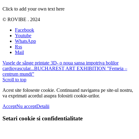
Click to add your own text here
© ROVIBE . 2024
Facebook
Youtube
WhatsApp
Rss
Mail
Vasele de sânge printate 3D- o noua sansa impotriva bolilor
cardiovascular...
BUCHAREST ART EXHIBITION ”Femeia –
centrum mundi”
Scroll to top
Acest site foloseste cookie. Continuand navigarea pe site-ul nostru,
va exprimati acordul asupra folosirii cookie-urilor.
Accept
Nu accept
Detalii
Setari cookie si confidentialitate