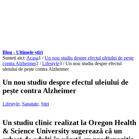
Blog - Ultimele știri
Sunteți aici:
Acasa
1
/
Un nou studiu despre efectul uleiului de pește
contra Alzheimer
2
/
Lifestyle
3
/
Un nou studiu despre efectul
uleiului de pește contra Alzheimer
Un nou studiu despre efectul uleiului de
pește contra Alzheimer
Lifestyle
,
Sanatate
,
Stiri
Un studiu clinic realizat la Oregon Health
& Science University sugerează că un