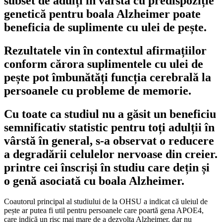
subset de adulți în vârstă cu predispoziție
genetică pentru boala Alzheimer poate
beneficia de suplimente cu ulei de pește.
Rezultatele vin în contextul afirmațiilor
conform cărora suplimentele cu ulei de
pește pot îmbunătăți funcția cerebrală la
persoanele cu probleme de memorie.
Cu toate ca studiul nu a găsit un beneficiu
semnificativ statistic pentru toți adulții în
vârstă în general, s-a observat o reducere
a degradării celulelor nervoase din creier.
printre cei înscriși în studiu care dețin și
o genă asociată cu boala Alzheimer.
Coautorul principal al studiului de la OHSU a indicat că uleiul de
pește ar putea fi util pentru persoanele care poartă gena APOE4,
care indică un risc mai mare de a dezvolta Alzheimer, dar nu