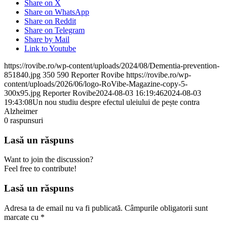
Share on X
Share on WhatsApp
Share on Reddit
Share on Telegram
Share by Mail
Link to Youtube
https://rovibe.ro/wp-content/uploads/2024/08/Dementia-prevention-
851840.jpg
350
590
Reporter Rovibe
https://rovibe.ro/wp-
content/uploads/2026/06/logo-RoVibe-Magazine-copy-5-
300x95.jpg
Reporter Rovibe
2024-08-03 16:19:46
2024-08-03
19:43:08
Un nou studiu despre efectul uleiului de pește contra
Alzheimer
0
raspunsuri
Lasă un răspuns
Want to join the discussion?
Feel free to contribute!
Lasă un răspuns
Adresa ta de email nu va fi publicată.
Câmpurile obligatorii sunt
marcate cu
*