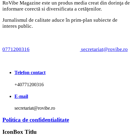
RoVibe Magazine este un produs media creat din dorinţa de
informare corectă si diversificata a cetăţenilor.
Jurnalismul de calitate aduce în prim-plan subiecte de
interes public.
Ai o informaţie sau imagini care pot deveni o ştire?
Trimite-ne mesajele tale pe WhatsApp / Telefon:
0771200316
sau la adresa de email
secretariat@rovibe.ro
Datele tale personale rămân confidenţiale!
Telefon contact
+40771200316
E-mail
secretariat@rovibe.ro
Politica de confidentialitate
IconBox Titlu