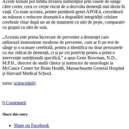
Aceste leziuni pot inhiba livrarea nutrienților prin vasele de sânge
către creier, ceea ce crește riscul de a dezvolta demență mai târziu în
viață. Cu toate acestea, printre purtătorii genei APOE4, cercetătorii
au măsurat o reducere dramatică a degradării integrității celulare
cerebrale chiar după un an de tratament cu ulei de pește, comparativ
cu grupul cu ulei de soia.
„Aceasta este prima încercare de prevenire a demenței care
utilizează instrumente moderne de prevenire, cum ar fi un test de
sânge și o scanare cerebrală, pentru a identifica nu doar persoanele
cu risc ridicat de demență, ci și pe cei potriviți pentru a primi o
intervenție nutrițională specifică,” a spus Gene Bowman, N.D.,
M.P.H., director de studii clinice și instructor de neurologie la
McCance Center for Brain Health, Massachusetts General Hospital
și Harvard Medical School.
sursa:
sciencedaily
0 Comentarii
Share this entry
Share on Facebook