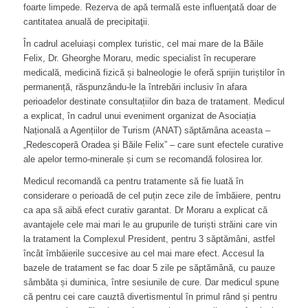
foarte limpede. Rezerva de apă termală este influenţată doar de
cantitatea anuală de precipitaţii.
În cadrul aceluiași complex turistic, cel mai mare de la Băile
Felix, Dr. Gheorghe Moraru, medic specialist în recuperare
medicală, medicină fizică și balneologie le oferă sprijin turiștilor în
permanență, răspunzându-le la întrebări inclusiv în afara
perioadelor destinate consultațiilor din baza de tratament. Medicul
a explicat, în cadrul unui eveniment organizat de Asociația
Națională a Agențiilor de Turism (ANAT) săptămâna aceasta –
„Redescoperă Oradea și Băile Felix” – care sunt efectele curative
ale apelor termo-minerale și cum se recomandă folosirea lor.
Medicul recomandă ca pentru tratamente să fie luată în
considerare o perioadă de cel puțin zece zile de îmbăiere, pentru
ca apa să aibă efect curativ garantat. Dr Moraru a explicat că
avantajele cele mai mari le au grupurile de turiști străini care vin
la tratament la Complexul President, pentru 3 săptămâni, astfel
încât îmbăierile succesive au cel mai mare efect. Accesul la
bazele de tratament se fac doar 5 zile pe săptămână, cu pauze
sâmbăta și duminica, între sesiunile de cure. Dar medicul spune
că pentru cei care cauztă divertismentul în primul rând și pentru