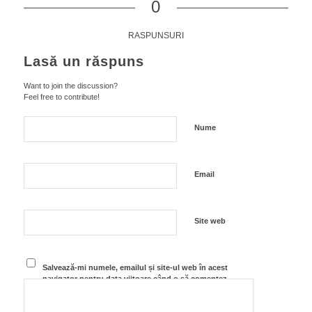
0
RASPUNSURI
Lasă un răspuns
Want to join the discussion?
Feel free to contribute!
Nume
Email
Site web
Salvează-mi numele, emailul și site-ul web în acest
navigator pentru data viitoare când o să comentez.