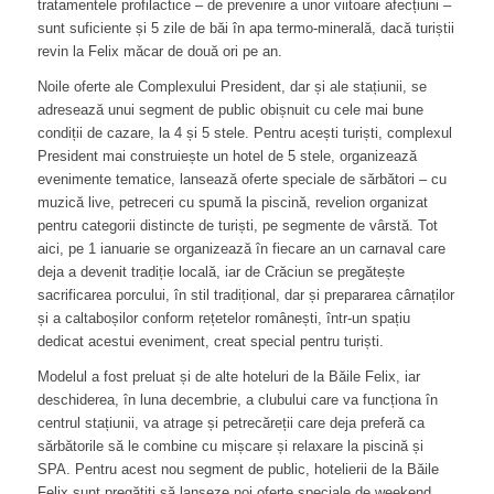
tratamentele profilactice – de prevenire a unor viitoare afecțiuni –
sunt suficiente și 5 zile de băi în apa termo-minerală, dacă turiștii
revin la Felix măcar de două ori pe an.
Noile oferte ale Complexului President, dar și ale stațiunii, se
adresează unui segment de public obișnuit cu cele mai bune
condiții de cazare, la 4 și 5 stele. Pentru acești turiști, complexul
President mai construiește un hotel de 5 stele, organizează
evenimente tematice, lansează oferte speciale de sărbători – cu
muzică live, petreceri cu spumă la piscină, revelion organizat
pentru categorii distincte de turiști, pe segmente de vârstă. Tot
aici, pe 1 ianuarie se organizează în fiecare an un carnaval care
deja a devenit tradiție locală, iar de Crăciun se pregătește
sacrificarea porcului, în stil tradițional, dar și prepararea cârnaților
și a caltaboșilor conform rețetelor românești, într-un spațiu
dedicat acestui eveniment, creat special pentru turiști.
Modelul a fost preluat și de alte hoteluri de la Băile Felix, iar
deschiderea, în luna decembrie, a clubului care va funcționa în
centrul stațiunii, va atrage și petrecăreții care deja preferă ca
sărbătorile să le combine cu mișcare și relaxare la piscină și
SPA. Pentru acest nou segment de public, hotelierii de la Băile
Felix sunt pregătiți să lanseze noi oferte speciale de weekend.