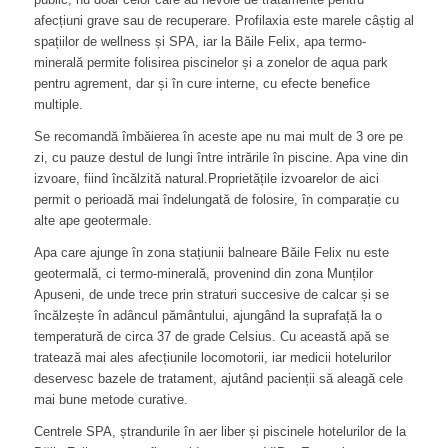
afecțiuni grave sau de recuperare. Profilaxia este marele câștig al
spațiilor de wellness și SPA, iar la Băile Felix, apa termo-
minerală permite folisirea piscinelor și a zonelor de aqua park
pentru agrement, dar și în cure interne, cu efecte benefice
multiple.
Se recomandă îmbăierea în aceste ape nu mai mult de 3 ore pe
zi, cu pauze destul de lungi între intrările în piscine. Apa vine din
izvoare, fiind încălzită natural.Proprietățile izvoarelor de aici
permit o perioadă mai îndelungată de folosire, în comparație cu
alte ape geotermale.
Apa care ajunge în zona stațiunii balneare Băile Felix nu este
geotermală, ci termo-minerală, provenind din zona Munților
Apuseni, de unde trece prin straturi succesive de calcar și se
încălzește în adâncul pământului, ajungând la suprafață la o
temperatură de circa 37 de grade Celsius. Cu această apă se
tratează mai ales afecțiunile locomotorii, iar medicii hotelurilor
deservesc bazele de tratament, ajutând pacienții să aleagă cele
mai bune metode curative.
Centrele SPA, ștrandurile în aer liber și piscinele hotelurilor de la