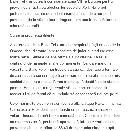
Băile Felix ar putea fi considerate zona VIP a Europei pentru
prevenirea și tratarea afecțiunilor secolului XXI. Noile boli
profesionale cauzate de sedentarismul muncii de birou pot fi
prevenite, de la vârste foarte fragede, prin curele cu apă termo-
minerală naturală.
Surse și proprietăți diferite
Apa termală de la Băile Felix are alte proprietăți față de cea de la
Oradea, deși distanța între reședința de județ și stațiune este
foarte mică. Sursele de apă termală sunt diferite. La fel și
conținutul de minerale și alte componente. Cei care merg în
vacanță la Băile Felix mai trebuie să știe că, deși apele termale
de aici nu au o concentrație foarte mare de minerale, fiind permis
scăldatul pentru o perioadă mai îndelungată decât în alte stațiuni,
precum Herculane, totuși trebuie să țină cont de indicațiile
medicului și de faptul că nu trebuie să depășească trei ore pe zi.
Cele mai multe piscine în aer liber se află la Aqua Park, în incinta
Complexului President, unde turiștii se pot bucura inclusiv de
valuri. Resursa de apă termo-minerală de la Complexul President
nu este epuizabilă, pentru că apa se află într-un circuit natural,
provenind din lacuri aflate la 38-40 de metri adâncime, cu apă