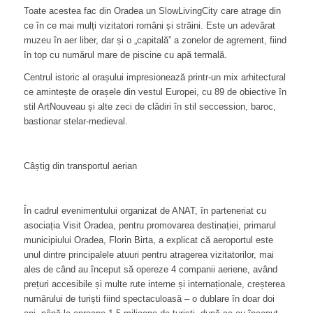
Toate acestea fac din Oradea un SlowLivingCity care atrage din
ce în ce mai mulți vizitatori români și străini. Este un adevărat
muzeu în aer liber, dar și o „capitală” a zonelor de agrement, fiind
în top cu numărul mare de piscine cu apă termală.
Centrul istoric al orașului impresionează printr-un mix arhitectural
ce amintește de orașele din vestul Europei, cu 89 de obiective în
stil ArtNouveau și alte zeci de clădiri în stil seccession, baroc,
bastionar stelar-medieval.
Câștig din transportul aerian
În cadrul evenimentului organizat de ANAT, în parteneriat cu
asociația Visit Oradea, pentru promovarea destinației, primarul
municipiului Oradea, Florin Birta, a explicat că aeroportul este
unul dintre principalele atuuri pentru atragerea vizitatorilor, mai
ales de când au început să opereze 4 companii aeriene, având
prețuri accesibile și multe rute interne și internaționale, creșterea
numărului de turiști fiind spectaculoasă – o dublare în doar doi