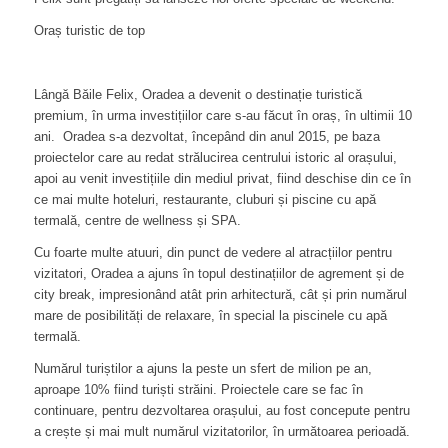
Oraș turistic de top
Lângă Băile Felix, Oradea a devenit o destinație turistică
premium, în urma investițiilor care s-au făcut în oraș, în ultimii 10
ani. Oradea s-a dezvoltat, începând din anul 2015, pe baza
proiectelor care au redat strălucirea centrului istoric al orașului,
apoi au venit investițiile din mediul privat, fiind deschise din ce în
ce mai multe hoteluri, restaurante, cluburi și piscine cu apă
termală, centre de wellness și SPA.
Cu foarte multe atuuri, din punct de vedere al atracțiilor pentru
vizitatori, Oradea a ajuns în topul destinațiilor de agrement și de
city break, impresionând atât prin arhitectură, cât și prin numărul
mare de posibilități de relaxare, în special la piscinele cu apă
termală.
Numărul turiștilor a ajuns la peste un sfert de milion pe an,
aproape 10% fiind turiști străini. Proiectele care se fac în
continuare, pentru dezvoltarea orașului, au fost concepute pentru
a crește și mai mult numărul vizitatorilor, în următoarea perioadă.