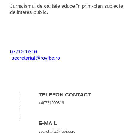
Jurnalismul de calitate aduce în prim-plan subiecte
de interes public.
Ai o informaţie sau imagini care pot deveni o
ştire?
Trimite-ne mesajele tale pe WhatsApp / Telefon:
0771200316
sau la adresa de email
secretariat@rovibe.ro
Datele tale personale rămân confidenţiale!
TELEFON CONTACT
+40771200316
E-MAIL
secretariat@rovibe.ro