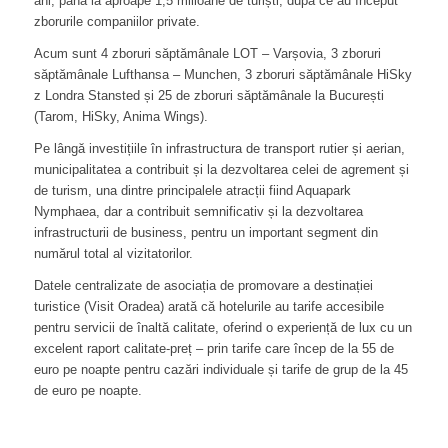
ani, până la aproape 1,5 milioane de turiști, după ce au început
zborurile companiilor private.
Acum sunt 4 zboruri săptămânale LOT – Varșovia, 3 zboruri
săptămânale Lufthansa – Munchen, 3 zboruri săptămânale HiSky
z Londra Stansted și 25 de zboruri săptămânale la București
(Tarom, HiSky, Anima Wings).
Pe lângă investițiile în infrastructura de transport rutier și aerian,
municipalitatea a contribuit și la dezvoltarea celei de agrement și
de turism, una dintre principalele atracții fiind Aquapark
Nymphaea, dar a contribuit semnificativ și la dezvoltarea
infrastructurii de business, pentru un important segment din
numărul total al vizitatorilor.
Datele centralizate de asociația de promovare a destinației
turistice (Visit Oradea) arată că hotelurile au tarife accesibile
pentru servicii de înaltă calitate, oferind o experiență de lux cu un
excelent raport calitate-preț – prin tarife care încep de la 55 de
euro pe noapte pentru cazări individuale și tarife de grup de la 45
de euro pe noapte.