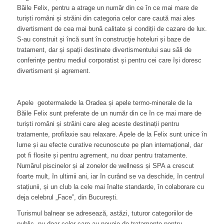
Băile Felix, pentru a atrage un număr din ce în ce mai mare de
turiști români și străini din categoria celor care caută mai ales
divertisment de cea mai bună calitate și condiții de cazare de lux.
S-au construit și încă sunt în construcție hoteluri și baze de
tratament, dar și spații destinate divertismentului sau săli de
conferințe pentru mediul corporatist și pentru cei care își doresc
divertisment și agrement.
Apele geotermalede la Oradea și apele termo-minerale de la
Băile Felix sunt preferate de un număr din ce în ce mai mare de
turiști români și străini care aleg aceste destinații pentru
tratamente, profilaxie sau relaxare. Apele de la Felix sunt unice în
lume și au efecte curative recunoscute pe plan internațional, dar
pot fi flosite și pentru agrement, nu doar pentru tratamente.
Numărul piscinelor și al zonelor de wellness și SPA a crescut
foarte mult, în ultimii ani, iar în curând se va deschide, în centrul
stațiunii, și un club la cele mai înalte standarde, în colaborare cu
deja celebrul „Face”, din București.
Turismul balnear se adresează, astăzi, tuturor categoriilor de
public, nu doar celor care au nevoie de tratamente pentru